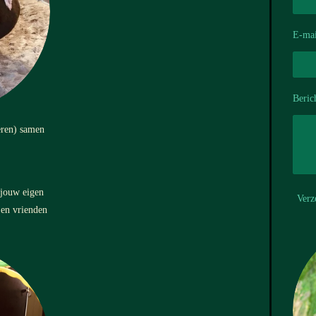
E-mai
Beric
eren) samen
 jouw eigen
Verz
n en vrienden