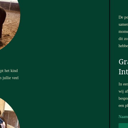
De po
samen
momen
dit zo
hebb
Gr
In
pt het kind
 jullie veel
In ee
wij a
bespr
een p
Naam