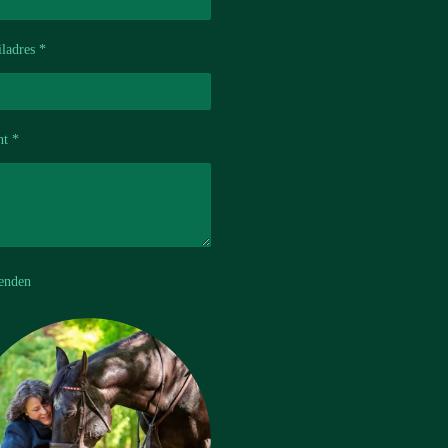
ladres *
ht *
enden