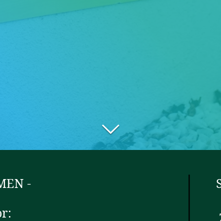
MEN -
or: