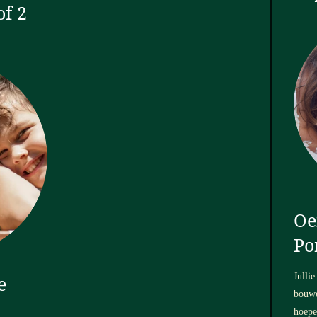
f 2
Oe
Po
Julli
e
bouwe
hoepe