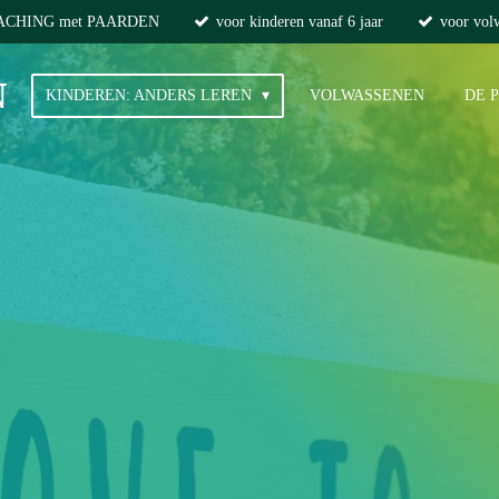
ACHING met PAARDEN
voor kinderen vanaf 6 jaar
voor vol
N
KINDEREN: ANDERS LEREN
VOLWASSENEN
DE 