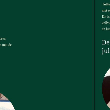
Julli
met e
Dit i
zelfv
en ki
eren
De
n met de
jul
s